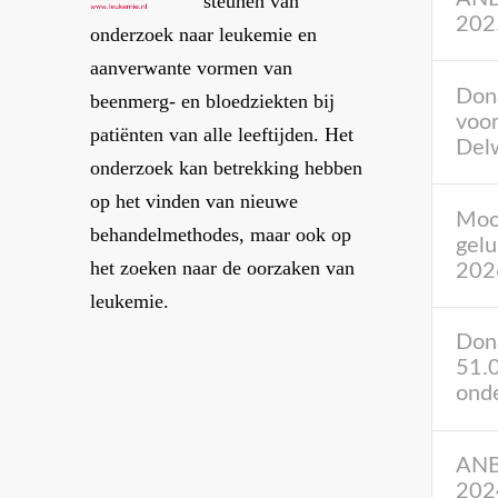
steunen van
202
onderzoek naar leukemie en
aanverwante vormen van
Don
beenmerg- en bloedziekten bij
voor
patiënten van alle leeftijden. Het
Del
onderzoek kan betrekking hebben
op het vinden van nieuwe
Mooi
behandelmethodes, maar ook op
gelu
het zoeken naar de oorzaken van
202
leukemie.
Dona
51.
ond
ANBI
202