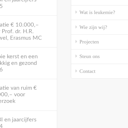
5
Wat is leukemie?
atie € 10.000,–
Wie zijn wij?
 Prof. dr. H.R.
wel, Erasmus MC
Projecten
Steun ons
e kerst en een
kkig en gezond
6
Contact
tie van ruim €
000,– voor
erzoek
 en jaarcijfers
4