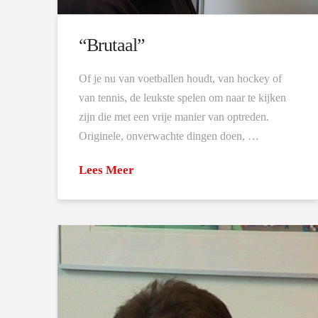
“Brutaal”
Of je nu van voetballen houdt, van hockey of
van tennis, de leukste spelen om naar te kijken
zijn die met een vrije manier van optreden.
Originele, onverwachte dingen doen, …
Lees Meer