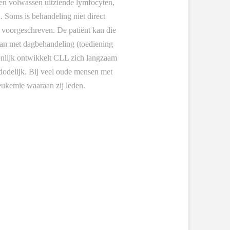
len volwassen uitziende lymfocyten,
. Soms is behandeling niet direct
 voorgeschreven. De patiënt kan die
aan met dagbehandeling (toediening
onlijk ontwikkelt CLL zich langzaam
d dodelijk. Bij veel oude mensen met
eukemie waaraan zij leden.