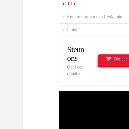
(CLL)
Andere vormen van Leukemie
Links
Steun
ons
Doneer
Geef een
donatie