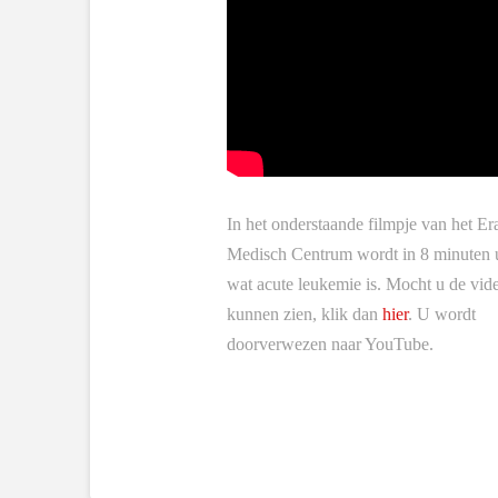
In het onderstaande filmpje van het E
Medisch Centrum wordt in 8 minuten u
wat acute leukemie is. Mocht u de vide
kunnen zien, klik dan
hier
. U wordt
doorverwezen naar YouTube.