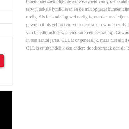
bloedonderzoek blijkt de aanwezigheid van grote aantal
terwijl enkele lymfklieren en de milt opgezet kunnen zijn
nodig. Als behandeling wel nodig is, worden medicijnen
gewoon thuis gebruiken. Voor de rest kan worden volst
van bloedtransfusies, chemokuren en bestraling). Gewo
in een aantal jaren. CLL is ongeneeslijk, maar niet altij
CLL is er uiteindelijk een andere doodsoorzaak dan de l