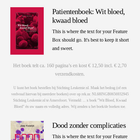
Patientenboek: Wit bloed,
kwaad bloed
This is where the text for your Feature
Box should go. It's best to keep it short
and sweet.
Het boek telt ca. 160 pagina’s en kost € 12,50 incl. € 2,70
verzendkosten.
U kunt het boek bestellen bij Stichting Leukemie.nl. Maak het bedrag (of een
veelvoud hiervan bij meerdere boeken) over op rek.nr. NL68INGB0656932945
Stichting Leukemie.nl te Amersfoort. Vermeld: ... x boek "Wit Bloed, Kwaad
Bloed" én uw naam en volledig adres. Wij zenden u het boek/de boeken toe.
Dood zonder complicaties
This is where the text for your Feature