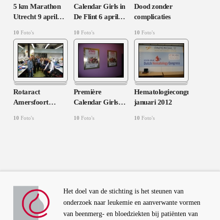
5 km Marathon
Calendar Girls in
Dood zonder
Utrecht 9 april
…
De Flint 6 april
…
complicaties
10
Foto's
10
Foto's
10
Foto's
Rotaract
Première
Hematologiecongres
Amersfoort
…
Calendar Girls
…
januari 2012
10
Foto's
10
Foto's
10
Foto's
Het doel van de stichting is het steunen van
onderzoek naar leukemie en aanverwante vormen
van beenmerg- en bloedziekten bij patiënten van