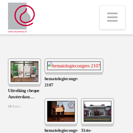
Na
hematologiecongres
2107
Uitreiking cheque
Amsterdam
…
10
Foto's
hematologiecongres
31ste-