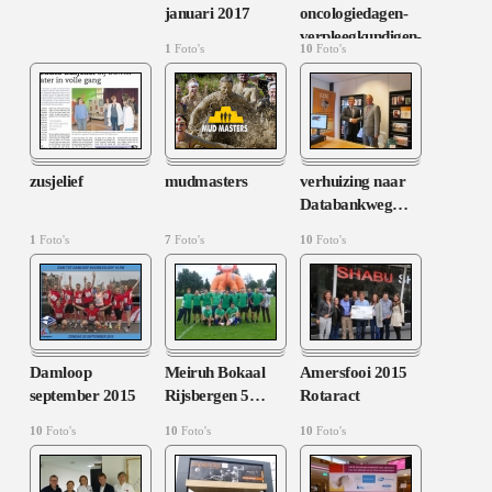
januari 2017
oncologiedagen-
verpleegkundigen-
1
Foto's
10
Foto's
27-28-nov-2012
zusjelief
mudmasters
verhuizing naar
Databankweg
…
1
Foto's
7
Foto's
10
Foto's
Damloop
Meiruh Bokaal
Amersfooi 2015
september 2015
Rijsbergen 5
…
Rotaract
10
Foto's
10
Foto's
10
Foto's