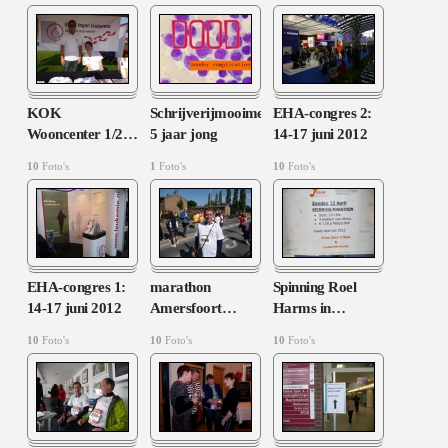
KOK
Schrijverijmooimens
EHA-congres 2:
Wooncenter 1/2
…
5 jaar jong
14-17 juni 2012
10
Foto's
1
Foto's
10
Foto's
EHA-congres 1:
marathon
Spinning Roel
14-17 juni 2012
Amersfoort
…
Harms in
…
10
Foto's
10
Foto's
10
Foto's