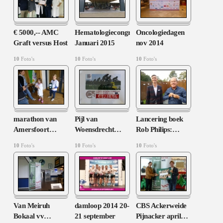
€ 5000,-- AMC
Hematologiecongres
Oncologiedagen
Graft versus Host
Januari 2015
nov 2014
10
Foto's
10
Foto's
10
Foto's
marathon van
Pijl van
Lancering boek
Amersfoort
…
Woensdrecht
…
Rob Philips:
…
10
Foto's
10
Foto's
10
Foto's
Van Meiruh
damloop 2014 20-
CBS Ackerweide
Bokaal vv
…
21 september
Pijnacker april
…