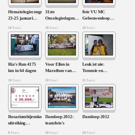
Hematologiecongres
31ste
8ste VU MC
23-25 januari
…
Oncologiedagen
…
Gebouwenloop
…
10
Foto's
10
Foto's
10
Foto's
Ria's Run 4175
Voor Ellen in
Leuk ist nie:
km in 64 dagen
Marathon van
…
Tommie en
…
10
Foto's
10
Foto's
11
Foto's
Rosariumbijeenkomst:
Damloop 2012:
Damloop 2012
uitreiking
…
teamfoto's
9
Foto's
10
Foto's
10
Foto's