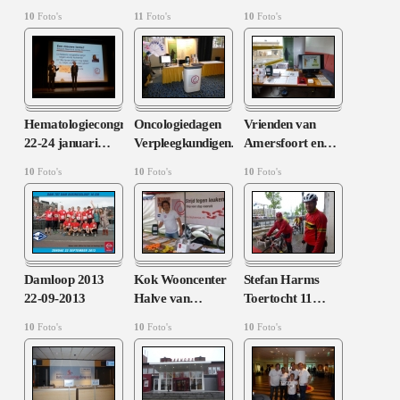
10
Foto's
11
Foto's
10
Foto's
Hematologiecongres
Oncologiedagen
Vrienden van
22-24 januari
…
Verpleegkundigen
…
Amersfoort en
…
10
Foto's
10
Foto's
10
Foto's
Damloop 2013
Kok Wooncenter
Stefan Harms
22-09-2013
Halve van
…
Toertocht 11
…
10
Foto's
10
Foto's
10
Foto's