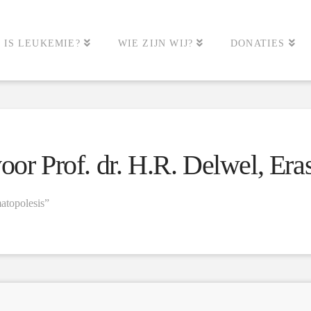
 IS LEUKEMIE?
WIE ZIJN WIJ?
DONATIES
voor Prof. dr. H.R. Delwel, E
atopolesis”