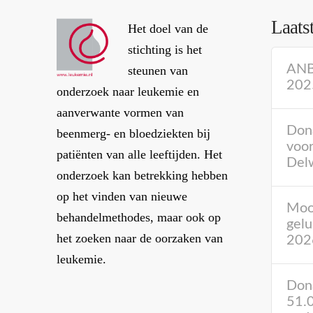
Laats
Het doel van de
stichting is het
ANBI
steunen van
202
onderzoek naar leukemie en
aanverwante vormen van
Don
beenmerg- en bloedziekten bij
voor
patiënten van alle leeftijden. Het
Del
onderzoek kan betrekking hebben
op het vinden van nieuwe
Mooi
behandelmethodes, maar ook op
gelu
het zoeken naar de oorzaken van
202
leukemie.
Dona
51.