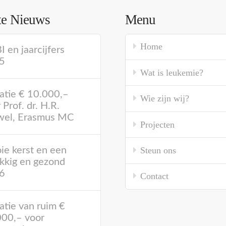
te Nieuws
Menu
Home
 en jaarcijfers
5
Wat is leukemie?
atie € 10.000,–
Wie zijn wij?
 Prof. dr. H.R.
wel, Erasmus MC
Projecten
Steun ons
e kerst en een
kkig en gezond
6
Contact
tie van ruim €
000,– voor