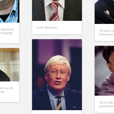
Loek Hermans
, algemeen
Yvonne va
ereniging
bestuursv
lid van de
 van
Victor De
presentato