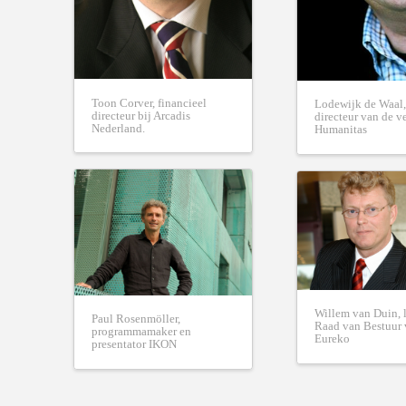
Toon Corver, financieel
Lodewijk de Waal
directeur bij Arcadis
directeur van de v
Nederland.
Humanitas
Willem van Duin, 
Paul Rosenmöller,
Raad van Bestuur
programmamaker en
Eureko
presentator IKON