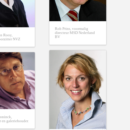
Rob Prins, voormalig
directeur MSD Nederland
n Rooy,
BV
oorzitter NVZ
coninck,
r en galeriehouder.