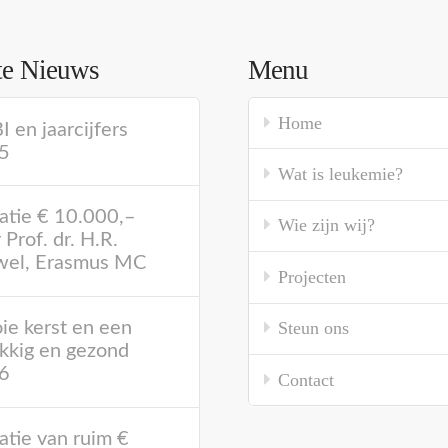
te Nieuws
Menu
Home
 en jaarcijfers
5
Wat is leukemie?
atie € 10.000,–
Wie zijn wij?
 Prof. dr. H.R.
wel, Erasmus MC
Projecten
Steun ons
e kerst en een
kkig en gezond
6
Contact
tie van ruim €