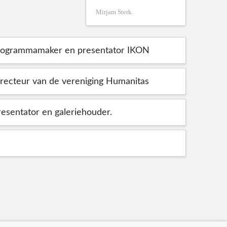
Mirjam Sterk.
programmamaker en presentator IKON
irecteur van de vereniging Humanitas
resentator en galeriehouder.