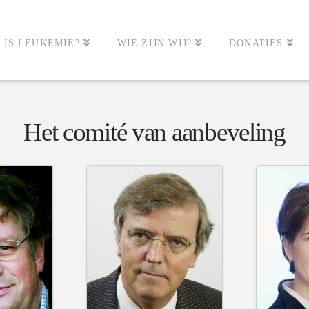
 IS LEUKEMIE?
WIE ZIJN WIJ?
DONATIES
Het comité van aanbeveling