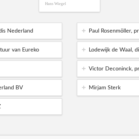
Hans Wiegel
adis Nederland
Paul Rosenmöller, 
stuur van Eureko
Lodewijk de Waal, d
Victor Deconinck, p
erland BV
Mirjam Sterk
Z