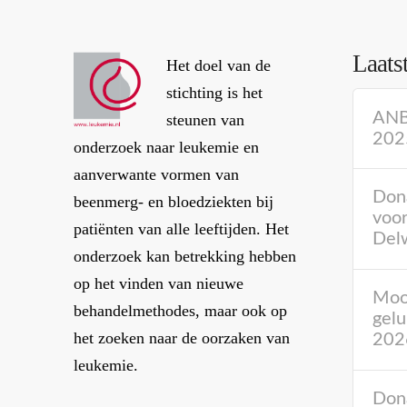
Laats
Het doel van de
stichting is het
ANBI
steunen van
202
onderzoek naar leukemie en
aanverwante vormen van
Don
beenmerg- en bloedziekten bij
voor
patiënten van alle leeftijden. Het
Del
onderzoek kan betrekking hebben
op het vinden van nieuwe
Mooi
behandelmethodes, maar ook op
gelu
het zoeken naar de oorzaken van
202
leukemie.
Dona