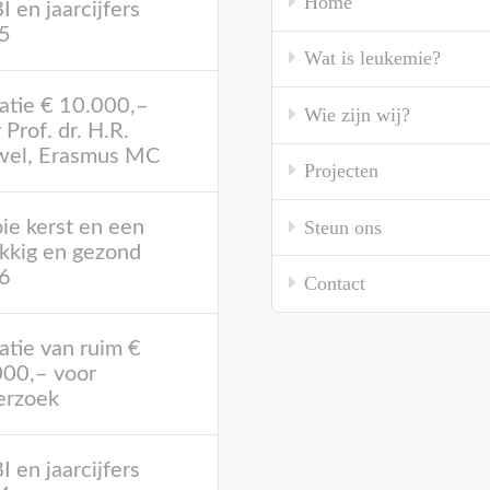
Home
 en jaarcijfers
5
Wat is leukemie?
atie € 10.000,–
Wie zijn wij?
 Prof. dr. H.R.
wel, Erasmus MC
Projecten
Steun ons
e kerst en een
kkig en gezond
6
Contact
tie van ruim €
000,– voor
erzoek
 en jaarcijfers