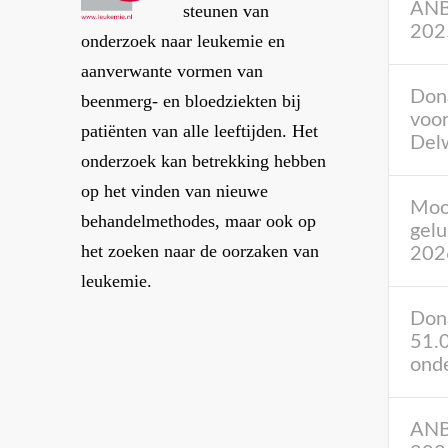
ANBI
steunen van
202
onderzoek naar leukemie en
aanverwante vormen van
Don
beenmerg- en bloedziekten bij
voor
patiënten van alle leeftijden. Het
Del
onderzoek kan betrekking hebben
op het vinden van nieuwe
Mooi
behandelmethodes, maar ook op
gelu
het zoeken naar de oorzaken van
202
leukemie.
Dona
51.
ond
ANBI